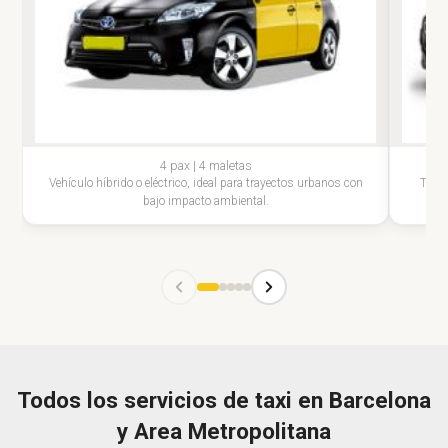
4 pax | 4 maletas
Vehículo híbrido o eléctrico, ideal para trayectos urbanos con
Turi
bajo impacto ambiental.
Todos los servicios de taxi en Barcelona
y Area Metropolitana