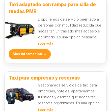
destinos.
Taxi adaptado con rampa para silla de
ruedas PMR
Disponemos de servicio orientado a
personas con movilidad reducida que
necesitan un traslado más accesible
y cómodo. Es una opción pensada
para reservas planificadas,
Leer más ↓
acompañamientos y trayectos en
Más información →
Barcelona con atención adaptada a
necesidades específicas de
movilidad.
Taxi para empresas y reservas
Gestionamos servicios de taxi para
empresas, hoteles, apartamentos
turísticos y clientes que necesitan
reservas organizadas. Es una opción
pensada para traslados recurrentes,
Leer más ↓