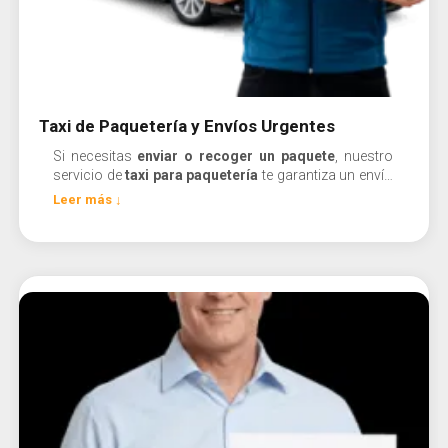
Taxi de Paquetería y Envíos Urgentes
Si necesitas
enviar o recoger un paquete
, nuestro
servicio de
taxi para paquetería
te garantiza un envío
de confianza, rápido, seguro y directo a tu destino.
Leer más ↓