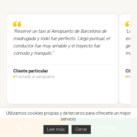
"Reservé un taxi al Aeropuerto de Barcelona de
"Les 
madrugada y todo fue perfecto. Llegó puntual, el
en Ba
conductor fue muy amable y el trayecto fue
gesti
cómodo y tranquilo."
mi re
Cliente particular
Clien
Traslado al aeropuerto
Rese
Utilizamos cookies propias y de terceros para ofrecerte un mejor
servicio.
93 516 00 27
WhatsApp
Leer más
Cerrar