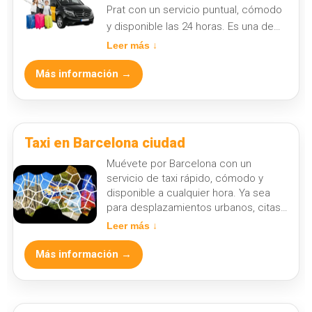
Prat con un servicio puntual, cómodo
y disponible las 24 horas. Es una de
las opciones más solicitadas por
Leer más ↓
viajeros, familias y clientes de
Más información →
negocios que buscan llegar a tiempo
sin complicaciones.
Taxi en Barcelona ciudad
Muévete por Barcelona con un
servicio de taxi rápido, cómodo y
disponible a cualquier hora. Ya sea
para desplazamientos urbanos, citas,
compras, ocio o trayectos cotidianos,
Leer más ↓
te ofrecemos una opción práctica
para reservar o solicitar taxi de forma
Más información →
sencilla.