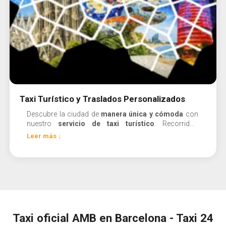
Taxi Turístico y Traslados Personalizados
Descubre la ciudad de
manera única y cómoda
con
nuestro
servicio de taxi turístico
. Recorridos
personalizados a los principales puntos de interés
Leer más ↓
de Barcelona.
Taxi oficial AMB en Barcelona - Taxi 24