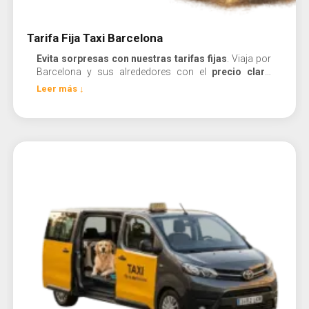
Tarifa Fija Taxi Barcelona
Evita sorpresas con nuestras tarifas fijas
. Viaja por
Barcelona y sus alrededores con el
precio claro
desde el principio
, sin sorpresas en la tarifa.
Leer más ↓