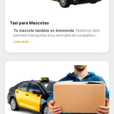
Taxi para Mascotas
Tu mascota también es bienvenida
. Nuestros taxis
permiten transportar a tus animales de compañía con
total comodidad y seguridad.
Leer más ↓