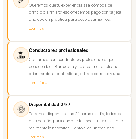
Queremos que tu experiencia sea cómoda de
principio a fin. Por eso ofrecemos pago con tarjeta,
una opción práctica para desplazamientos
urbanos, servicios al aeropuerto y reservas
Leer más ↓
anticipadas.
Conductores profesionales
Contamos con conductores profesionales que
conocen bien Barcelona y su área metropolitana,
priorizando la puntualidad, el trato correcto y una
atención orientada a que cada trayecto sea más
Leer más ↓
cómodo, seguro y eficiente.
Disponibilidad 24/7
Estamos disponibles las 24 horas del día, todos los
días del año, para que puedas pedir tu taxi cuando
realmente lo necesitas. Tanto si es un traslado
inmediato como una reserva programada, te
Leer más ↓