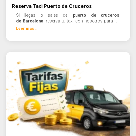
Reserva Taxi Puerto de Cruceros
Si llegas o sales del
puerto de cruceros
de Barcelona
, reserva tu taxi con nosotros para un
traslado cómodo y puntual al puerto o a tu destino en
Leer más ↓
la ciudad.