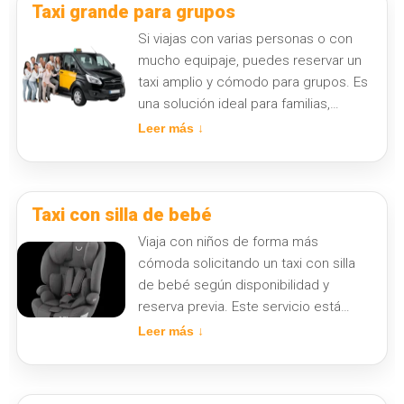
Taxi grande para grupos
Si viajas con varias personas o con
mucho equipaje, puedes reservar un
taxi amplio y cómodo para grupos. Es
una solución ideal para familias,
traslados al aeropuerto, eventos,
Leer más ↓
congresos o desplazamientos donde
el espacio y la comodidad son
importantes.
Taxi con silla de bebé
Viaja con niños de forma más
cómoda solicitando un taxi con silla
de bebé según disponibilidad y
reserva previa. Este servicio está
pensado para familias que necesitan
Leer más ↓
mayor tranquilidad en sus
desplazamientos dentro de Barcelona
o hacia aeropuerto, estación u otros