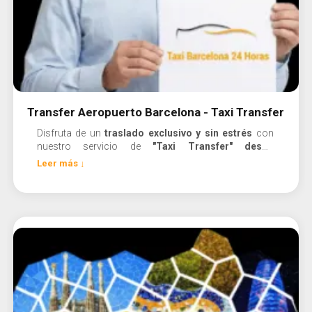
Transfer Aeropuerto Barcelona - Taxi Transfer
Disfruta de un
traslado exclusivo y sin estrés
con
nuestro servicio de
"Taxi Transfer" desde
el Aeropuerto
de Barcelona.
¡Viaja y disfruta!
Leer más ↓