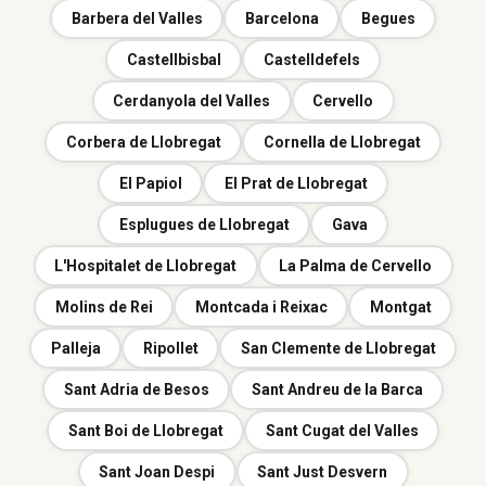
Barbera del Valles
Barcelona
Begues
Castellbisbal
Castelldefels
Cerdanyola del Valles
Cervello
Corbera de Llobregat
Cornella de Llobregat
El Papiol
El Prat de Llobregat
Esplugues de Llobregat
Gava
L'Hospitalet de Llobregat
La Palma de Cervello
Molins de Rei
Montcada i Reixac
Montgat
Palleja
Ripollet
San Clemente de Llobregat
Sant Adria de Besos
Sant Andreu de la Barca
Sant Boi de Llobregat
Sant Cugat del Valles
Sant Joan Despi
Sant Just Desvern