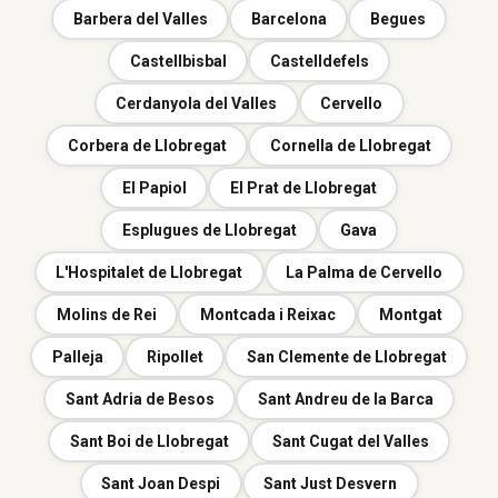
Barbera del Valles
Barcelona
Begues
Castellbisbal
Castelldefels
Cerdanyola del Valles
Cervello
Corbera de Llobregat
Cornella de Llobregat
El Papiol
El Prat de Llobregat
Esplugues de Llobregat
Gava
L'Hospitalet de Llobregat
La Palma de Cervello
Molins de Rei
Montcada i Reixac
Montgat
Palleja
Ripollet
San Clemente de Llobregat
Sant Adria de Besos
Sant Andreu de la Barca
Sant Boi de Llobregat
Sant Cugat del Valles
Sant Joan Despi
Sant Just Desvern