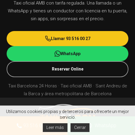
Taxi oficial AMB con tarifa regulada. Una llamada o un
sistemas de retención infantil homologados para
acordada. Para vuelos de madrugada o con horario
WhatsApp y tienes un conductor con licencia en tu puerta,
grupos 0, I, II y III según el peso del niño. Ambos
fijo, se recomienda
reservar con antelación el taxi
sin apps, sin sorpresas en el precio.
servicios cubren Sant Andreu de la Barca y el área
al aeropuerto
por teléfono o WhatsApp.
metropolitana de Barcelona, incluidos traslados al
aeropuerto y viajes nocturnos. Es obligatorio indicar
Llamar 93 516 00 27
la necesidad al reservar por teléfono al
93 516 00 27
WhatsApp
o por WhatsApp al
68 246 30 09
.
Reservar Online
Taxi Barcelona 24 Horas · Taxi oficial AMB · Sant Andreu de
la Barca y área metropolitana de Barcelona
Utilizamos cookies propias y de terceros para ofrecerte un mejor
servicio.
93 516 00 27
WhatsApp
Leer más
Cerrar